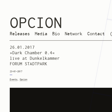
OPCION
Releases
Media
Bio
Network
Contact
26.01.2017
»Dark Chamber 0.4«
live at Dunkelkammer
FORUM STADTPARK
23-01-2017
Events
,
Opcion